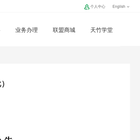
个人中心
English
心
业务办理
联盟商城
天竹学堂
批）