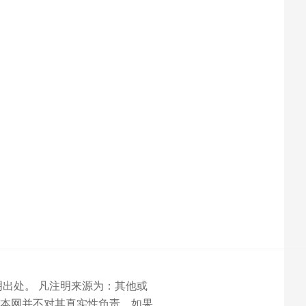
出处。 凡注明来源为：其他或
本网并不对其真实性负责。如果