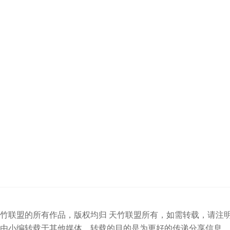
竹联盟的所有作品，版权均归 天竹联盟所有，如需转载，请注明
由小编转载于其他媒体，转载的目的是为更好的传递分享信息，