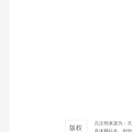
凡注明来源为：天
版权
具体网站名，则均