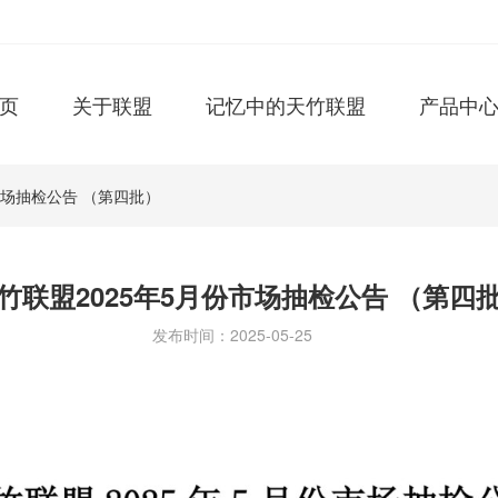
页
关于联盟
记忆中的天竹联盟
产品中
份市场抽检公告 （第四批）
竹联盟2025年5月份市场抽检公告 （第四
发布时间：2025-05-25