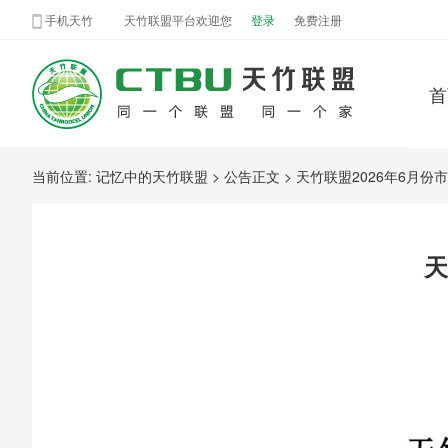
手机天竹
天竹联盟平台欢迎您
登录
免费注册
首
当前位置: 记忆中的天竹联盟 > 公告正文 > 天竹联盟2026年6月
天